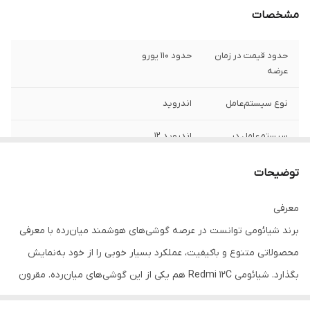
مشخصات
حدود قیمت در زمان
حدود 110 یورو
عرضه
نوع سیستم‌عامل
اندروید
سیستم‌عامل در
اندروید 12
زمان عرضه
توضیحات
توضیحات
عرضه با رابط کاربری MIUI 13 قابل ارتقاء به
سیستم‌عامل
اندروید 13
معرفی
برند شیائومی توانست در عرصه گوشی‌های هوشمند میان‌رده با معرفی
وزن
192 گرم
محصولاتی متنوع و با‌کیفیت، عملکرد بسیار خوبی را از خود به‌نمایش
ابعاد نمایشگر
6.71 اینچ
بگذارد. شیائومی Redmi 12C هم یکی از این گوشی‌های میان‌رده. مقرون
نوع نمایشگر
IPS LCD
به‌صرفه است. صفحه‌نمایش 6.71 اینچ این گوشی با رزولوشن 720×1650