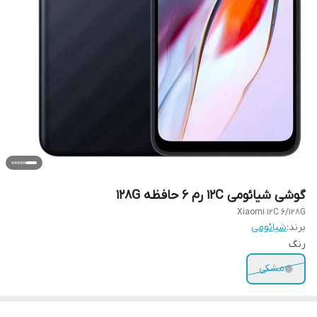
گوشی شیائومی 12C رم ۶ حافظه ۱۲۸G
Xiaomi 12C 6/128G
برند:
شیائومی
رنگ
مشکی