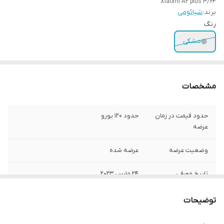
Xiaomi A2 plus 3/64
برند:
شیائومی
رنگ
مشکی
مشخصات
حدود قیمت در زمان
حدود 120 یورو
عرضه
وضعیت عرضه
عرضه شده
تاریخ معرفی
24 مارس 2023
تاریخ عرضه
24 مارس 2023
توضیحات
سیستم‌عامل در
اندروید 12 - نسخه Go