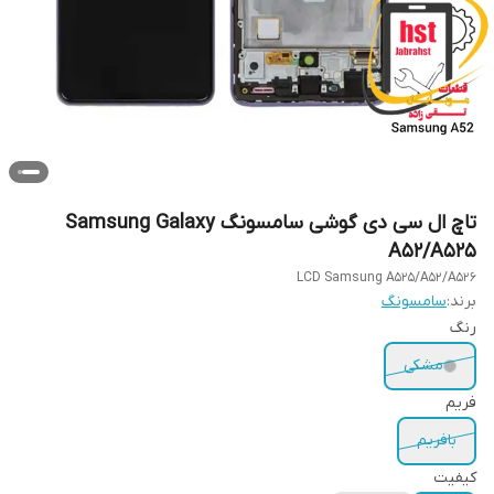
تاچ ال سی دی گوشی سامسونگ Samsung Galaxy
A52/A525
LCD Samsung A525/A52/A526
برند:
سامسونگ
رنگ
مشکی
فریم
بافریم
کیفیت