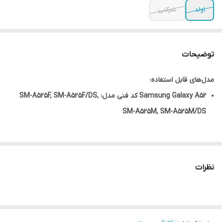
اولد
شرکتی
توضیحات
مدل‌های قابل استفاده:
Samsung Galaxy A52 کد فنی مدل: SM-A525F, SM-A525F/DS,
SM-A525M, SM-A525M/DS
نظرات