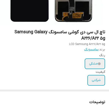
تاچ ال سی دی گوشی سامسونگ Samsung Galaxy
A226/A22 5g
LCD Samsung A226/A22 5g
برند:
سامسونگ
رنگ
مشکی
کیفیت
شرکتی
توضیحات