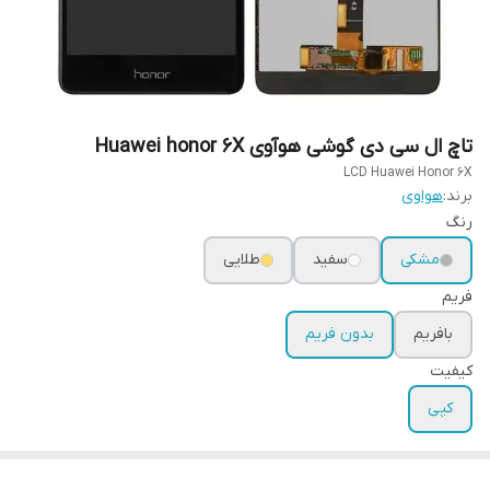
تاچ ال سی دی گوشی هوآوی Huawei honor 6X
LCD Huawei Honor 6X
برند:
هواوی
رنگ
مشکی
سفید
طلایی
فریم
بافریم
بدون فریم
کیفیت
کپی