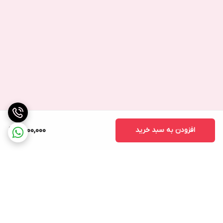
نتیجه‌گیری
تاچ ال‌سی‌دی Xiaomi Mi A3 یکی از نقاط قوت این گوشی محسوب
می‌شود. با رزولوشن HD+ و فناوری AMOLED، این صفحه‌نمایش
تجربه‌ای مطلوب و با کیفیت را ارائه می‌دهد. حساسیت بالا به لمس،
رنگ‌های غنی و سیاه‌های عمیق از ویژگی‌های برجسته آن هستند. با این
حال، روشنایی کم‌تر در زیر نور آفتاب و رزولوشن نسبتاً پایین‌تر نسبت به
رقبای گران‌قیمت، برخی از نقاط ضعف آن به شمار می‌آید.
در نهایت، این نمایشگر در مقایسه با قیمت گوشی و ویژگی‌های آن،
عملکرد بسیار مناسبی دارد و برای افرادی که به دنبال یک تجربه کاربری
افزودن به سبد خرید
6,000,000
روان و بدون مشکل هستند، گزینه‌ای عالی است