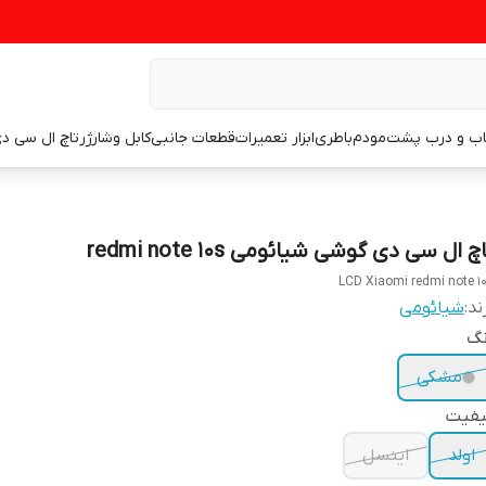
اب و درب پشت
مودم
باطری
ابزار تعمیرات
قطعات جانبی
کابل وشارژر
تاچ ال سی د
چ ال سی دی گوشی شیائومی redmi note 10s
LCD Xiaomi redmi note 1
ند:
شیائومی
نگ
مشکی
یفیت
اولد
اینسل