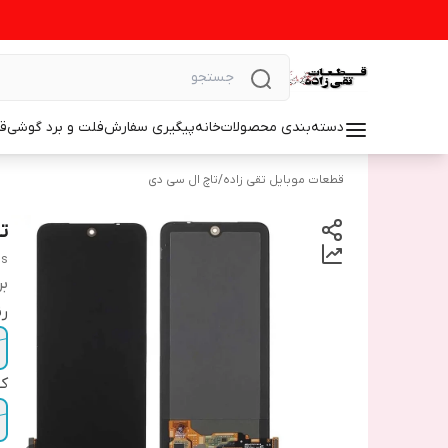
دسته‌بندی محصولات
خانه
پیگیری سفارش
فلت و برد گوشی
ق
قطعات موبایل تقی زاده
/
تاچ ال سی دی
تا
0s
بر
ر
ک