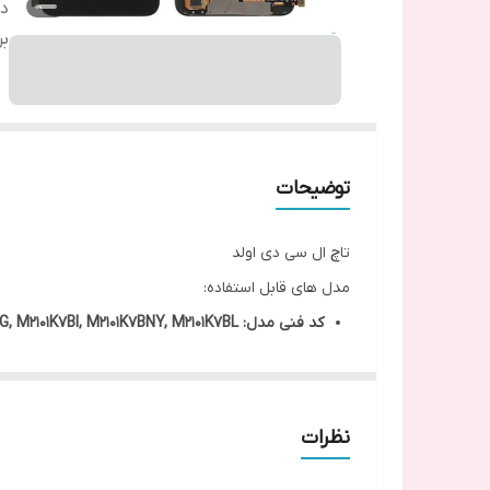
دس
بر
توضیحات
تاچ ال سی دی اولد
مدل های قابل استفاده:
کد فنی مدل: M2101K7BG, M2101K7BI, M2101K7BNY, M2101K7BL
نظرات