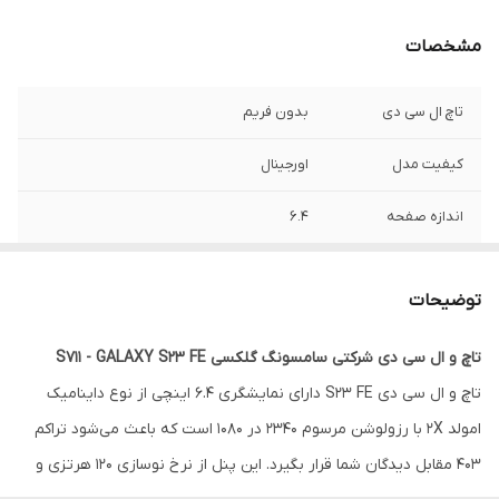
مشخصات
تاچ ال سی دی
بدون فریم
کیفیت مدل
اورجینال
اندازه صفحه
۶.۴
رزولوشن
۱۰۸۰*۲۳۴۰
توضیحات
تاچ و ال سی دی شرکتی سامسونگ گلکسی S711 - GALAXY S23 FE
تاچ و ال سی دی S23 FE دارای نمایشگری 6.4 اینچی از نوع داینامیک
امولد 2X با رزولوشن مرسوم 2340 در 1080 است که باعث می‌شود تراکم
403 مقابل دیدگان شما قرار بگیرد. این پنل از نرخ نوسازی 120 هرتزی و