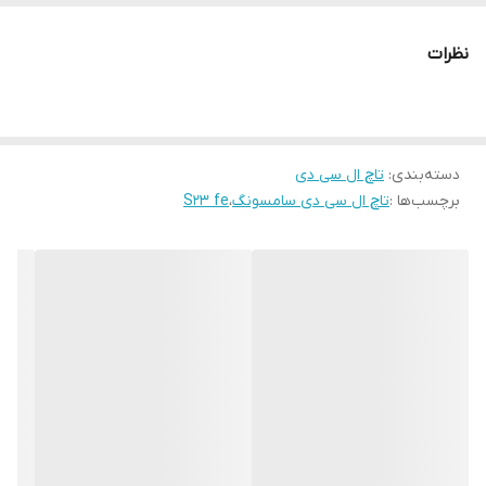
HDR10+ پشتیبانی می‌کند و روشنایی حداکثری آن طبق ادعای سامسونگ
به 1450 نیت می‌رسد.صفحه نمایش این کهکشانی دقت رنگ بالایی دارد و
نظرات
محتوا را شارپ با کنتراست عالی نمایش می‌دهد. این پنل به لطف نرخ
نوسازی 120 هرتزی عملکرد روان و سریعی دارد و در کل تجربه بسیار
خوبی را از آن دریافت خواهید کرد.کیفیت این ال سی دی سرویس پک
دسته‌بندی
:
تاچ ال سی دی
شرکتی میباشد که ال سی دی های شرکتی هیچ گونه افت کیفیت از لحاظ
برچسب‌ها :
تاچ ال سی دی سامسونگ
،
S23 fe
حساسیت تاچ و یا رزولویشن تصویر ندارد و دقیقا مشابه ال سی دی
گوشی صفر فابریک میباشد.
خرید تاچ و ال سی دی شرکتی سامسونگ گلکسی S711 - GALAXY S23 FE
تاچ و ال سی دی S23 FE با کیفیت شرکتی اورجینال و مشابه نمونه
فابریک آن میباشد و کوچکترین افت کیفیت از لحاظ حساسیت تاچ و
رزولوشن تصویر ندارد.