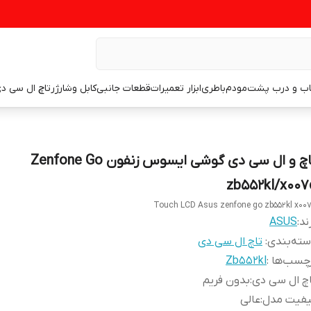
اب و درب پشت
مودم
باطری
ابزار تعمیرات
قطعات جانبی
کابل وشارژر
تاچ ال سی د
تاچ و ال سی دی گوشی ایسوس زنفون Zenfone Go
zb552kl/x007
Touch LCD Asus zenfone go zb552kl x00
ند:
ASUS
ته‌بندی
:
تاچ ال سی دی
چسب‌ها :
Zb552kl
چ ال سی دی
:
بدون فریم
یفیت مدل
:
عالی