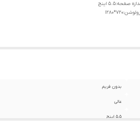
دازه صفحه
:
۵.۵ اینج
زولوشن
:
۷۲۰*۱۲۸۰
بدون فریم
عالی
۵.۵ اینج
۷۲۰*۱۲۸۰