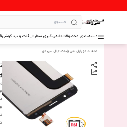
دسته‌بندی محصولات
خانه
پیگیری سفارش
فلت و برد گوشی
ق
قطعات موبایل تقی زاده
/
تاچ ال سی دی
d
7d
بر
دس
بر
تا
ک