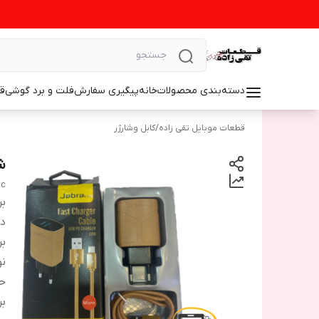
دسته‌بندی محصولات
خانه
پیگیری سفارش
فلت و برد گوشی
ق
قطعات موبایل تقی زاده
/
کابل وشارژر
شار
 c
بر
دس
بر
نو
حد
بر