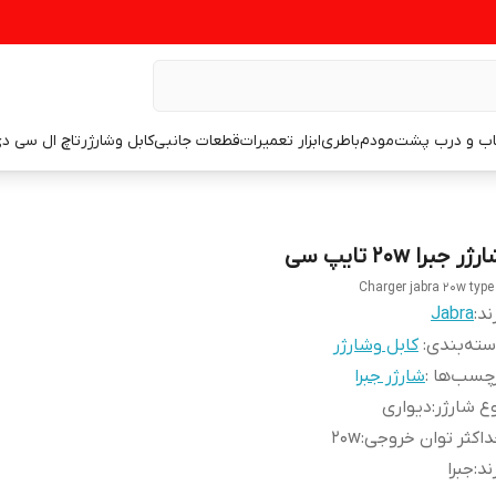
اب و درب پشت
مودم
باطری
ابزار تعمیرات
قطعات جانبی
کابل وشارژر
تاچ ال سی د
ژر جبرا 20w تایپ سی
Charger jabra 20w type
ند:
Jabra
ته‌بندی
:
کابل وشارژر
چسب‌ها :
شارژر جبرا
ع شارژر
:
دیواری
اکثر توان خروجی
:
20w
ند
:
جبرا