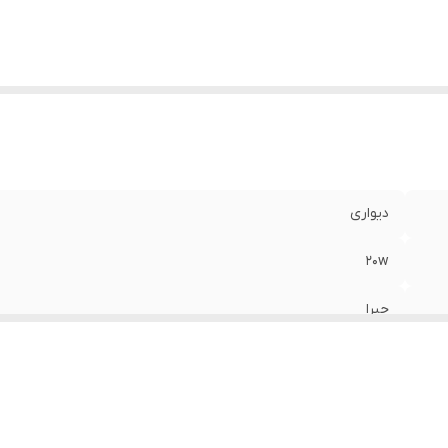
دیواری
20w
جبرا