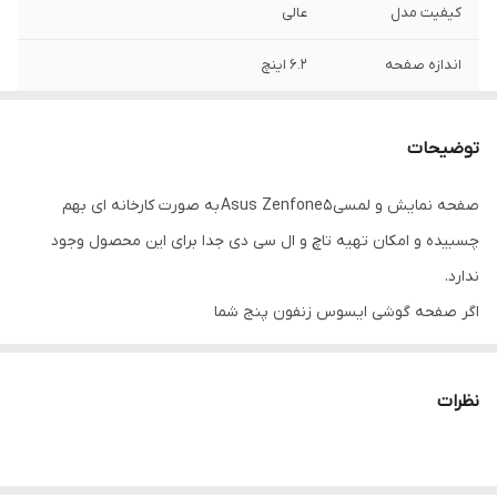
کیفیت مدل
عالی
اندازه صفحه
۶.۲ اینچ
رزولوشن
۲۲۴۶*۱۰۸۰
توضیحات
صفحه نمایش و لمسی Asus Zenfone5 به صورت کارخانه ای بهم
چسبیده و امکان تهیه تاچ و ال سی دی جدا برای این محصول وجود
ندارد.
اگر صفحه گوشی ایسوس زنفون پنج شما
شکسته و ترک خورده
صفحه نمایش سیاه یا رنگی شده
نظرات
خطوط رنگی و یا لکه رنگی روی صفحه ایجاد شده
پیکسل سوخته روی ال سی دی افتاده
تاچ گوشی از کار افتاده یا بد کار میکند