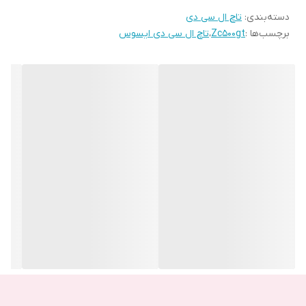
دسته‌بندی
:
تاچ ال سی دی
علاوه بر این، تاچ و ال سی دی ایسوس ZC500TG با پوشش محافظ
برچسب‌ها :
Zc500gt
،
تاچ ال سی دی ایسوس
مناسبی همراه است که به محافظت از صفحه‌نمایش در برابر خط و خش
کمک می‌کند.
تعویض تاچ و ال سی دی این مدل نسبتاً آسان است، اما نیاز به دقت و
مهارت دارد. اگر صفحه‌نمایش یا تاچ گوشی شما دچار آسیب شود، مراجعه
به مراکز معتبر تعمیرات موبایل و استفاده از قطعات اصلی و با کیفیت
می‌تواند عملکرد گوشی را به حالت اولیه بازگرداند.
برای نگهداری بهتر از تاچ و ال سی دی این گوشی، استفاده از قاب محافظ
و گلس صفحه‌نمایش توصیه می‌شود. این اقدام‌ها می‌توانند طول عمر
صفحه‌نمایش را افزایش داده و از بروز آسیب‌های احتمالی جلوگیری کنند.
به‌طور کلی، تاچ و ال سی دی ایسوس ZC500TG با کیفیت مناسب و
طراحی کارآمد، تجربه کاربری رضایت‌بخشی را به کاربران ارائه می‌دهد و
نیازهای روزمره آن‌ها را به خوبی پوشش می‌دهد.
علائم خرابی تاچ و ال سی دی گوشی ایسوس ذن فون گو