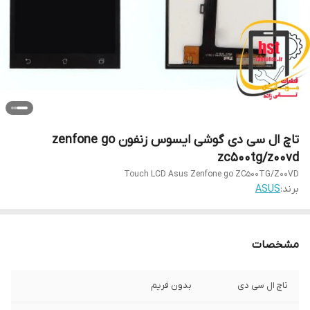
تاچ ال سی دی گوشی ایسوس زنفون zenfone go
zc500tg/z00vd
Touch LCD Asus Zenfone go ZC500TG/Z00VD
برند:
ASUS
مشخصات
تاچ ال سی دی
بدون فریم