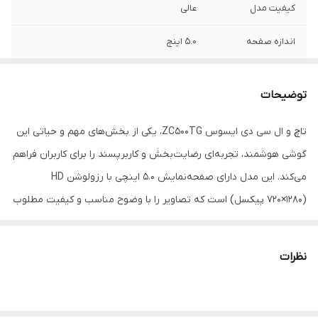
کیفیت مدل
عالی
اندازه صفحه
۵.۰ اینچ
رزولوشن
۷۲۰*۱۲۸۰
توضیحات
تاچ و ال سی دی ایسوس ZC500TG، یکی از بخش‌های مهم و حیاتی این
گوشی هوشمند، تجربه‌ای رضایت‌بخش و کاربرپسند را برای کاربران فراهم
می‌کند. این مدل دارای صفحه‌نمایش 5.0 اینچی با رزولوشن HD
(720×1280 پیکسل) است که تصاویر را با وضوح مناسب و کیفیت مطلوب
به نمایش می‌گذارد. فناوری IPS استفاده شده در این نمایشگر، زاویه دید
گسترده و بازتولید رنگ‌های دقیق و طبیعی را ممکن می‌سازد.
نظرات
تاچ این گوشی چندلمسی (Multi-touch) بوده و با حساسیت بالا، به هر
لمس کاربر پاسخ سریع و دقیقی می‌دهد. این ویژگی برای استفاده‌های
روزمره مانند مرور وب، تایپ پیام و انجام بازی‌ها بسیار کاربردی است.