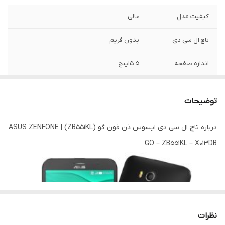
کیفیت مدل
عالی
تاچ ال سی دی
بدون فریم
اندازه صفحه
۵.۵اینچ
رزولوشن
۷۲۰*۱۲۸۰
توضیحات
درباره تاچ ال سی دی ایسوس ذن فون گو (ZB551KL) | ASUS ZENFONE
GO – ZB551KL – X013DB
نظرات