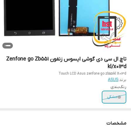
تاچ ال سی دی گوشی ایسوس زنفون Zenfone go Zb551
kl/x013d
Touch LCD Asus zenfone go zb551kl X013d
برند:
ASUS
رنگ‌بندی
مشکی
مشخصات