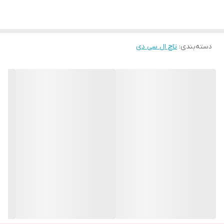
دسته‌بندی
:
تاچ ال سی دی
تاچ و ال سی دی (LCD) گوشی ذن فون گو (ZenFone Go) مدل
ZB551KL از قطعات حیاتی این دستگاه محسوب می‌شود. این گوشی
توسط شرکت ایسوس (ASUS) تولید شده و با توجه به کاربری مناسب و
قیمت اقتصادی‌اش، طرفداران زیادی دارد.
تاچ این گوشی از نوع خازنی است و قابلیت چند لمسی (multi-touch)
دارد. این ویژگی به کاربران اجازه می‌دهد تا بتوانند با چند انگشت به طور
همزمان با صفحه‌نمایش تعامل داشته باشند. دقت بالای تاچ این گوشی،
تجربه کاربری روان و بدون تأخیر را فراهم می‌کند که برای انجام کارهای