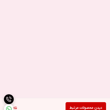
کنند.
علائم خرابی تاچ و ال سی دی گوشی ایسوس ذن فون گو (ZB551KL)
تاچ و ال سی دی گوشی ASUS ZENFONE GO – ZB551KL می تواند به
علت های متفاوتی خراب شود و از خود مشکلاتی بروز دهد از قبیل :
شکستگی ال سی دی
پیکسل های سوخته
لمس ضعیف یا لمس های ناگهانی
پخش شدن جوهر و یا ایجاد خط های رنگی
سیاه شدن صفحه نمایش به صورت کامل یا تکه ای
کار نکردن صحیح تاچ و عمل نکردن تاچ در حین لمس ال سی دی
دلایل خرابی در تاچ و ال سی دی گوشی ایسوس ذن فون گو
یکی از مهم ترین مواردی که باید به آن توجه داشت این است تمامی
دیدن محصولات مرتبط
ناموجود