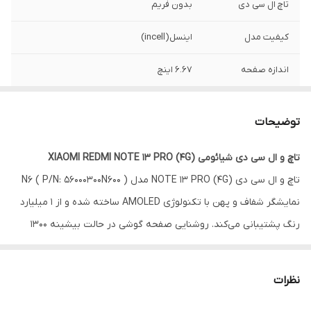
تاچ ال سی دی
بدون فریم
کیفیت مدل
اینسل(incell)
اندازه صفحه
۶.۶۷ اینچ
رزولوشن
۲۴۰۰*۱۰۸۰
توضیحات
تاچ و ال سی دی شیائومی XIAOMI REDMI NOTE 13 PRO (4G)
تاچ و ال سی دی NOTE 13 PRO (4G) مدل ( P/N: 56000300N600 ) N6
نمایشگر شفاف و پهن با تکنولوژی AMOLED ساخته شده و از 1 میلیارد
رنگ پشتیبانی می‌‌کند. روشنایی صفحه گوشی در حالت بیشینه ۱۳۰۰
نیت بوده و این عدد به قدری زیاد است که به راحتی در زیر نور مستقیم
خورشید هم میتوانید با گوشی کار کنید. اما می‌توانید در شرایط عادی و
نظرات
برای کاهش مصرف باتری آن را روی ۵۰۰ یا ۱۰۰۰ نیت قرار دهید تا