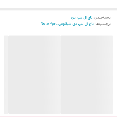
همچنان بتوانید با وضوح مناسبی از گوشی استفاده کنید. رزولوشن ۲۴۰۰
× ۱۰۸۰ و ابعاد ۶.۶۷ اینچی این گوشی در کنار تراکم پیکسلی 395ppi‌ به
دسته‌بندی
:
تاچ ال سی دی
معنای وضوح تصویر بالا و تصاویر شارپ فول اچ دی است که در کنار
برچسب‌ها :
تاچ ال سی دی شیائومی
،
Note13pro
پشتیبانی از بازه رنگی بالا، میتواند تصاویر جذابی را به شما نمایش دهد.
مهم‌ترین بخش صفحه نمایش ردمی نوت ۱۳ پرو رفرش‌ریت ۱۲۰ هرتزی
آن است. این نرخ تازه‌سازی به طور هوشمند نوع استفاده از گوشی را
تشخیص می‌دهد و بهینه‌ترین مقدار را برای ایجاد بهترین تجربه کاربری
در نظر می‌گیرد. فقط حواس‌تان باشد که نرخ رفرش بالا همان‌قدر که
تصاویر منو را روان‌تر نشان می‌دهد، میزان مصرف باتری را هم چند برابر
افزایش می‌دهد.