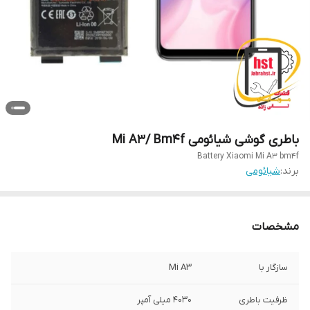
باطری گوشی شیائومی Mi A3/ Bm4f
Battery Xiaomi Mi A3 bm4f
برند:
شیائومی
مشخصات
سازگار با
Mi A3
ظرفیت باطری
۴۰۳۰ میلی آمپر