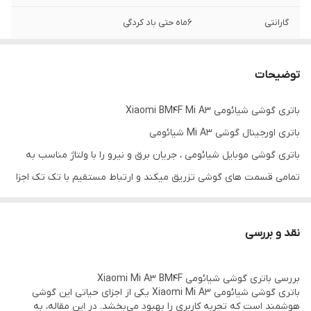
گارانتی
۶ماه حتی باد کردگی
مدل باطری
لیتیوم پلیمری
توضیحات
باتری گوشی شیائومی Xiaomi BM4F Mi A3
باتری اورجینال گوشی Mi A3 شیائومی
باتری گوشی موبایل شیائومی ، جریان برق و نیرو را با ولتاژ مناسب به
تمامی قسمت های گوشی تزریق میکند و ارتباط مستقیم با تک تک اجزا
دارد بنابراین سلامت باتری اثر مستقیم روی کارکرد و سلامت سایر قسمت
ها دارد.این قطعه در طول زمان دست خوش تغییرات زیادی از نظر
نقد و بررسی
فیزیکی و مداری شده است . از باطری گوشی شیائومی میتوان به لیتیوم
یونی و لیتیوم پلیمری اشاره کرد ؛ لیتیوم پلیمری آخرین تکتولوژی از
بررسی باتری گوشی شیائومی Xiaomi Mi A3 BM4F
سری ساخت این قطعه است که بسیار سبک بوده و با وجود طراحی
باتری گوشی شیائومی Xiaomi Mi A3 یکی از اجزای حیاتی این گوشی
هوشمند است که تجربه کاربری را بهبود می‌بخشد. در این مقاله، به
ظریف در بدنه از مقاومت بالایی در برابر دما و ضربه در کنار قیمت