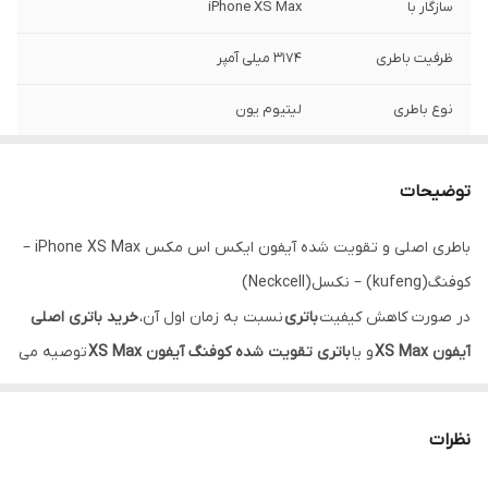
سازگار با
iPhone XS Max
ظرفیت باطری
۳۱۷۴ میلی آمپر
نوع باطری
لیتیوم یون
گارانتی
۶ ماه حتی بادکردگی
توضیحات
باطری اصلی و تقویت شده آیفون ایکس اس مکس iPhone XS Max –
کوفنگ(kufeng) – نکسل(Neckcell)
در صورت کاهش کیفیت
باتری
نسبت به زمان اول آن،
خرید باتری اصلی
آیفون XS Max
و یا
باتری تقویت شده کوفنگ آیفون XS Max
توصیه می
شود. با بکارگیری تراشه A12 Bionic،
اپل
گام بلندی در راستای بهبود
باطری
ایفون
های خود برداشت. البته هم چنان فاصله غیر قابل قبولی با سایر
نظرات
برندها در این زمینه وجود دارد.