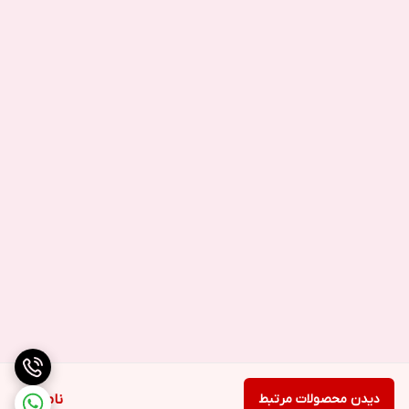
اینترنت 4G با روشنایی صفحه نمایش 150nits
باتری آیفون iPhone XS
Max
به مدت 10 ساعت و 38 دقیقه دوام می آورد. این میزان استقامت در
مقایسه با هم نسلی خود یعنی
باتری گوشی آیفون
XS
بهتر است. ولی
سایر برندها نسبتا عملکرد بهتری دارند. یکی از رقبای اصلی
باتری آیفون
XS Max
، یعنی باتری سامسونگ Note 9 نزدیک به یک ساعت بیشتر
شارژ نگه می دارد.
دیدن محصولات مرتبط
ناموجود