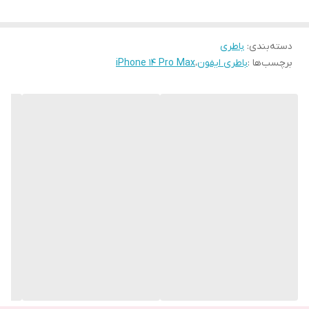
دسته‌بندی
:
باطری
برچسب‌ها :
باطری ایفون
،
iPhone 14 Pro Max
اگه نگاهی دقیق به عمکرد باتری سری های ایفون 13 کنیم متوجه می
شویم ایفون 14 نسبت به سری 13 تغییرات خیلی کمی داشته است با
توجه به اینکه منتظر گوشی های سری ایفون 14 با ظرفیت خیلی بالا
بودیم ولی این نتایج اصلا مطابق تصور ما نبود در پایین نگاهی کوتاه به
عملکرد ایفون سری 13 می اندازیم
ظرفیت باتری در سری ایفون 13 به شرح زیر است:
ظرفیت ایفون 13 مینی
2406
میلی امپر است
ظرفیت ایفون 13
3095
میلی امپر است