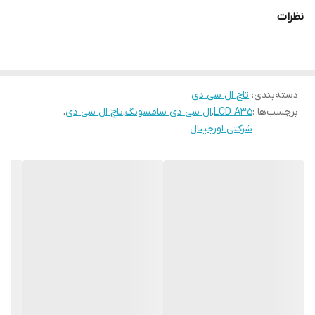
تجربه کاربری و رضایت مصرف‌کنندگان ایفا می‌کند. در همین راستا،
نظرات
سامسونگ همواره سعی کرده است با ارائه نمایشگرهایی با کیفیت بالا،
رضایت کاربران خود را جلب کند.
نمایشگر یک گوشی هوشمند، پنجره‌ای به دنیای دیجیتال است. آنچه که
دسته‌بندی
:
تاچ ال سی دی
از طریق این پنجره می‌بینیم، تأثیر مستقیمی بر تجربه کاربری ما خواهد
برچسب‌ها :
LCD A35
،
ال سی دی سامسونگ
،
تاچ ال سی دی
،
داشت. از این رو، کیفیت نمایشگر از اهمیت ویژه‌ای برخوردار است.
شرکتی اورجینال
پارامترهایی همچون وضوح تصویر، دقت رنگ، زاویه دید، روشنایی و
کنتراست، همگی در ارزیابی کیفیت یک نمایشگر نقش دارند. سامسونگ
در گوشی Galaxy A35 از یک نمایشگر با کیفیت استفاده کرده است. این
نمایشگر، با ارائه تصاویر واضح و رنگ‌های زنده، تجربه‌ای لذت‌بخش را
برای کاربران به ارمغان می‌آورد. چه در مشاهده محتوای چندرسانه‌ای،
اجرای بازی‌ها یا صرفاً جستجو در وب، کیفیت نمایشگر این گوشی، رضایت
کاربران را تضمین خواهد کرد. علاوه بر کیفیت تصویر، تاچ این گوشی نیز از
عملکرد بسیار خوبی برخوردار است. واکنش‌پذیری سریع و حساسیت بالای