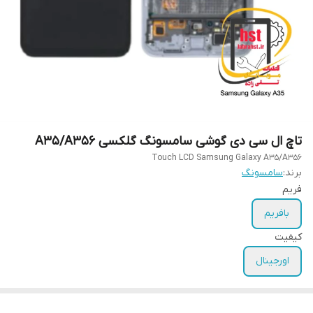
تاچ ال سی دی گوشی سامسونگ گلکسی A35/A356
Touch LCD Samsung Galaxy A35/A356
برند:
سامسونگ
فریم
بافریم
کیفیت
اورجینال