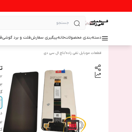
دسته‌بندی محصولات
خانه
پیگیری سفارش
فلت و برد گوشی
ق
قطعات موبایل تقی زاده
/
تاچ ال سی دی
تا
12
بر
ک
دس
بر
ک