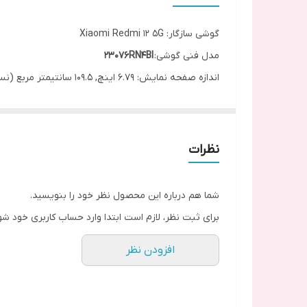
گوشی سازگار: Xiaomi Redmi 12 5G
مدل فنی گوشی:
23076RN4BI
اندازه صفحه نمایش: 6.79 اینچ, 109.5 سانتیمتر مربع (نسبت سطح صفحه نمایش به بدنه در حدود 85.1 درصد)
نوع صفحه نمایش: IPS LCD, 90Hz, 550 nits
رزولوشن صفحه نمایش: 1080×2460 پیکسل (~396 ppi تراکم)
فن آوری محافظت: کورنینگ گوریلا گلس
نظرات
شما هم درباره این محصول نظر خود را بنویسید.
برای ثبت نظر، لازم است ابتدا وارد حساب کاربری خود شو
افزودن نظر