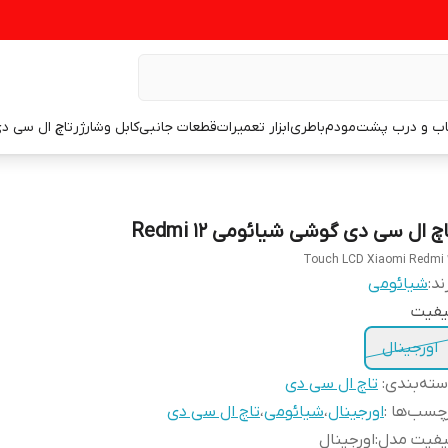
اب و درب پشت
مودم
باطری
ابزار تعمیرات
قطعات جانبی
کابل وشارژر
تاچ ال سی د
چ ال سی دی گوشی شیائومی Redmi 12
Touch LCD Xiaomi Redmi 
ند:
شیائومی
یفیت
اورجینال
ته‌بندی
:
تاچ ال سی دی
چسب‌ها :
اورجینال
،
شیائومی
،
تاچ ال سی دی
یفیت مدل
:
اورجینال