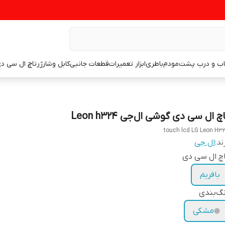
اب و درب پشت
مودم
باطری
ابزار تعمیرات
قطعات جانبی
کابل وشارژر
تاچ ال سی د
چ ال سی دی گوشی ال‌جی Leon h324
touch lcd LG Leon H3
ند:
ال جی
چ ال سی دی
بافریم
گ‌بندی
مشکی