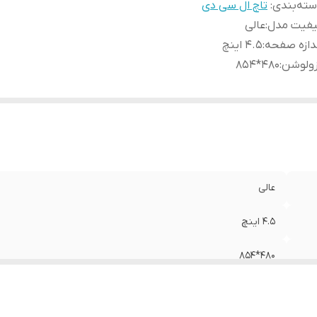
ته‌بندی
:
تاچ ال سی دی
یفیت مدل
:
عالی
دازه صفحه
:
4.5 اینچ
زولوشن
:
480*854
عالی
4.5 اینچ
480*854