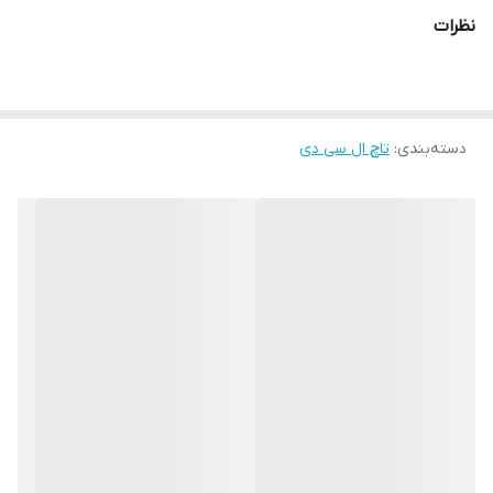
اندازه 92.6 سانتیمتر
نظرات
رزولوشن 720 در 1440 پیکسل
تراکم پیکسلی 269 پیکسل بر اینچ
تعداد رنگ 16 میلیون رنگ
دسته‌بندی
:
تاچ ال سی دی
تاچ و ال سی دی HUAWEI Y7 Prime 2018 در مدل های مشابه زیر قابل
استفاده می باشد:
هواوی Huawei Honor 7C
هواوی Huawei Honor Nova 2 Lite
تاچ و ال سی دی گوشی هواوی Huawei Y7 Prime 2018
با اندازه 5.99
اینچی دارای رزولوشن 720 * 1440 و تراکم پیکسلی 269 می باشد. این
نمایشگر دارای مالتی تاچ با دریافت چندین لمس همزمان Multi-Touch
Input Method بوده و می تواند 16 میلیون رنگ را نمایش بدهد.
جدیدترین گوشی سری Y با مدل «Y7 Prime 2018 Dual SIM» از برند
«هوآوی» با نمایشگری ۵.۹اینچی از نوع LCD در گروه فبلت‌ها دسته‌بندی