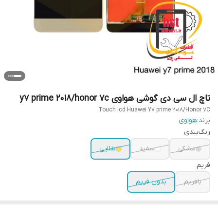
تاچ ال سی دی گوشی هواوی y7 prime 2018/honor 7c
Touch lcd Huawei Y7 prime 2018/Honor 7C
برند:
هواوی
رنگ‌بندی
مشکی
سفید
طلایی
فریم
بافریم
بدون فریم