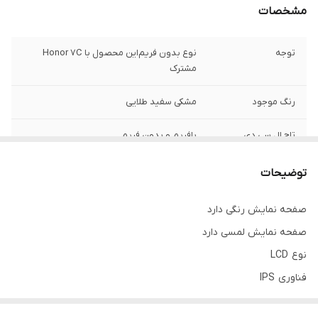
مشخصات
توجه
نوع بدون فریم‌این محصول با Honor 7C
مشترک
رنگ‌ موجود
مشکی سفید طلایی
تاچ ال سی دی
بافریم و بدون فریم
کیفیت مدل
اصلی بازار
توضیحات
اندازه صفحه
۵.۹۹ اینچ
صفحه نمایش رنگی دارد
صفحه نمایش لمسی دارد
رزولوشن
۱۴۴۰*۷۲۰
نوع LCD
فناوری IPS
بازه‌ی اندازه صفحه نمایش 5.99 اینچ