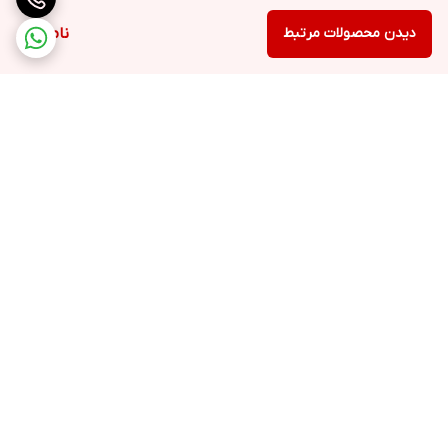
تشخیص چهره (Face Detection)، قابلیت فوکوس با اشاره روی سوژه
دیدن محصولات مرتبط
ناموجود
(Touch Focus)، قابلیت ثبت موقعیت جغرافیایی عکس‌ها و فیلم‌ها
(Geo-Tagging)، قابلیت عکاسی پانوراما و عکاسی HDR، می‌توانید
تصاویر جذابی ثبت کنید و از داشتن آن‌ها در گوشی موبایل خود لذت
ببرید. در این محصول، نسخه‌ی ۸ اندروید در قالب سیستم‌عامل به‌همراه
رابط کاربری EMUI 8.0، ایفای نقش می‌کند و با ارائه‌ی امکانات کامل
اندروید به کاربران، تجربه‌ی کاربری بهتری را پیش روی آن‌ها قرار
می‌دهد. درنهایت باید به باتری این گوشی اشاره کنیم. زیر قاب این
برگشت به بالا
گوشی، یک باتری لیتیوم-یونی با ظرفیت ۳۰۰۰ میلی‌آمپرساعت قرار گرفته
است که کاربران قادر به تعویض آن نیستند.
ارسال ویژه
پشتیبانی ۲۴ ساعته