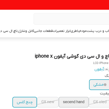
اب و درب پشت
مودم
باطری
ابزار تعمیرات
قطعات جانبی
کابل وشارژر
تاچ ال سی د
چ و ال سی دی گوشی آیفون iphone x
LCD IPhone
ند:
آیفون
نگ
مشکی
یفیت
GX oled
secend hand
GX new
چنج گلس