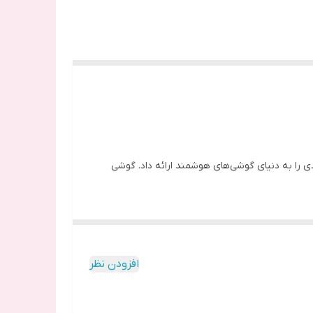
بری جدیدی را به دنیای گوشی‌های هوشمند ارائه داد. گوشی
تا پیش از عرضه گوشی آیفون X، اپل در تمامی مدل‌های آیفون از فناوری LCD استفاده می‌کرد، اما برای اولین بار در این مدل تصمیم به استفاده از OLED گرفت، که امکانات و قابلیت‌های به
این تغییرات در نمایشگر آیفون X، به همراه طراحی جدید و بدون حاشیه آن، تجربه‌ای جدید و منحصر به‌فرد برای کاربران فراهم کرد. اپل از صفحه‌نمایش OLED که آن را با عنوان Super
افزودن نظر
ی از برجسته‌ترین گوشی‌های هوشمند در سال 2017 تبدیل شد و مسیر جدیدی را برای مدل‌های آینده آیفون‌ها و دیگر گوشی‌های