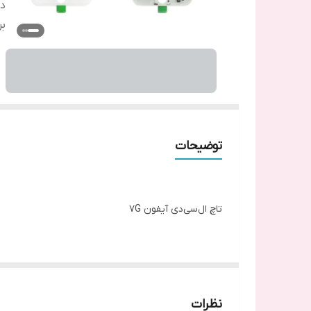
دس
بر
توضیحات
تاچ ال‌سی‌دی آیفون 7G
ساخته شده و رزولوشن آن 1334×750 پیکسل می‌باشد، که رنگ‌ها را طبیعی‌تر، تصاویر را واضح‌تر و زاویه دید وسیع‌تری نسبت به مدل‌های قبلی فراهم می‌کند.
نظرات