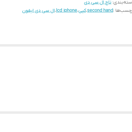
ته‌بندی
:
تاچ ال سی دی
چسب‌ها :
second hand
،
کپی
،
lcd iphone
،
ال سی دی ایفون