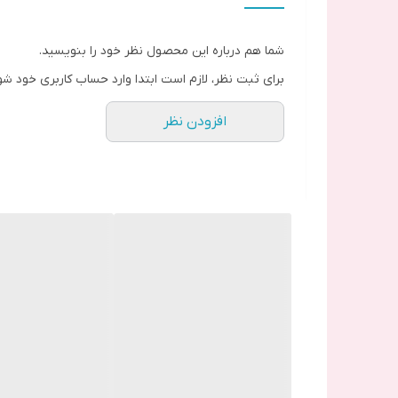
ویژگی‌های اصلی تاچ ال‌سی‌دی آیفون 7G:
شما هم درباره این محصول نظر خود را بنویسید.
برای ثبت نظر، لازم است ابتدا وارد حساب کاربری خود شو
سایز صفحه نمایش: 4.7 اینچ
افزودن نظر
رزولوشن: 1334×750 پیکسل
تراکم پیکسلی: 326ppi
فناوری نمایشگر: IPS LCD با نور پس‌زمینه LED
محافظت شده با شیشه مقاوم در برابر خش
پشتیبانی از لمس چند نقطه‌ای (Multi-Touch)
نکات مهم هنگام تعویض تاچ ال‌سی‌دی:
حتماً از قطعه اورجینال یا درجه یک استفاده کنید ت