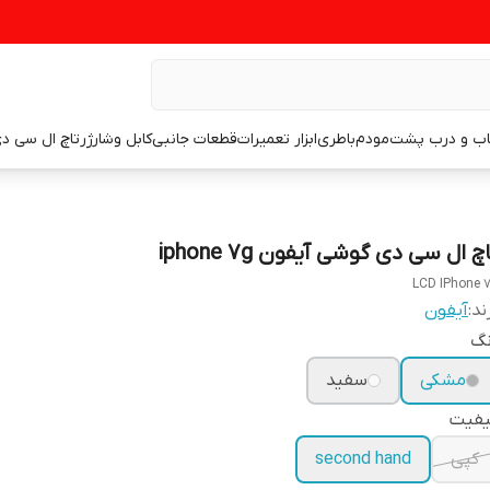
اب و درب پشت
مودم
باطری
ابزار تعمیرات
قطعات جانبی
کابل وشارژر
تاچ ال سی د
چ ال سی دی گوشی آیفون iphone 7g
LCD IPhone 
ند:
آیفون
نگ
مشکی
سفید
یفیت
کپی
second hand