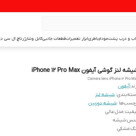
اب و درب پشت
مودم
باطری
ابزار تعمیرات
قطعات جانبی
کابل وشارژر
تاچ ال سی د
شه لنز گوشی آیفون iPhone 12 Pro Max
Camera lens iPhone 12 Pro M
ند:
آیفون
ته‌بندی
:
شیشه لنز
چسب‌ها :
شیشه دوربین
یفیت مدل
:
عالی
نس
:
شیشه
نگ
:
مشکی