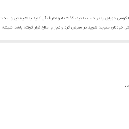
ا گوشی موبایل را در جیب یا کیف گذاشته و اطراف آن کلید یا اشیاء تیز و سخت
ی خودتان متوجه شوید در معرض گرد و غبار و املاح قرار گرفته باشد. شیشه 
ای موبایل، شیشه دوربین ممکن است شکسته و آسیب ببیند. یا حتی جای خراشی
ی نکنید موجب آسیب دیدگی دوربین شده و ضرر را برای شما چند برابر می کن
بفهمیم و جنس اصلی را از کجا تهیه کنیم؟
س اصل و تقلبی هستند و قطعا اگر شیشه دوربین اصلی برای گوشی موبایلتان
که آسیبی به شیشه دوربین وارد شده باشد، در عملکرد دوربین هنگام عکس بر
 شکستنی هستند اما مدل تقلبی و بی کیفیت آن ها به صورت پلاستیکی یا ط
ید.
د به جنس شیشه دوربین دقت کنید.