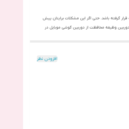
 قرار گرفته باشد. حتی اگر این مشکلات برایتان پیش
دوربین وظیفه محافظت از دوربین گوشی موبایل در
 توسط اشیاء نوک تیز روی آن به وجود آمده شما را
د.
افزودن نظر
 تهیه نکنید موجب آسیب دیدگی سریع آن و در نتیجه
داری و فیلم برداری اختلال ایجاد کرده و موجب تار
لق های پلاستیکی است. این طلق های پلاستیکی با