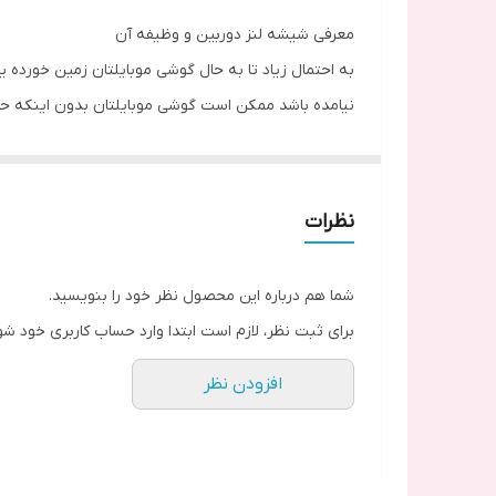
معرفی شیشه لنز دوربین و وظیفه آن
به احتمال زیاد تا به حال گوشی موبایلتان زمین خورده ی
نیامده باشد ممکن است گوشی موبایلتان بدون اینکه حت
چنین شرایطی دارد. ولی مانند دیگر محافظ های گوشی ه
اذیت کند. اگر شیشه دوربین شکسته باشد و به آن رسیدگ
تفاوت اصلی و تقلبی بودن شیشه های دوربین را چگونه 
نظرات
همانند دیگر اجناس بازار، شیشه های دوربین دارای جن
آسیب دیدن دوربین می شود. همچنین ممکن است بدون این
شما هم درباره این محصول نظر خود را بنویسید.
شدن آن شود. شیشه های دوربین اصلی به صورت شیشه و
برای ثبت نظر، لازم است ابتدا وارد حساب کاربری خود شو
کوچک ترین ضربه آسیب می بینند. بنابراین هنگام خری
افزودن نظر