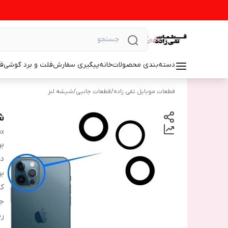
دسته‌بندی محصولات
خانه
پیگیری سفارش
فلت و برد گوشی
ق
قطعات موبایل تقی زاده
/
قطعات جانبی
/
شیشه لنز
شی
ax
بر
دس
بر
ک
ج
ر