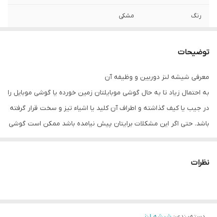
رنگ
مشکی
توضیحات
معرفی شیشه لنز دوربین و وظیفه آن
به احتمال زیاد تا به حال گوشی موبایلتان زمین خورده یا گوشی موبایل را
در جیب یا کیف گذاشته و اطراف آن کلید یا اشیاء تیز و سخت قرار گرفته
باشد. حتی اگر این مشکلات برایتان پیش نیامده باشد ممکن است گوشی
موبایلتان بدون اینکه حتی خودتان متوجه شوید در معرض گرد و غبار و
املاح قرار گرفته باشد. شیشه دوربین وظیفه محافظت از دوربین گوشی
نظرات
موبایل در چنین شرایطی دارد. ولی مانند دیگر محافظ های گوشی های
موبایل، شیشه دوربین ممکن است شکسته و آسیب ببیند. یا حتی جای
خراشی توسط اشیاء نوک تیز روی آن به وجود آمده شما را اذیت کند. اگر
دسته‌بندی
:
شیشه لنز
شیشه دوربین شکسته باشد و به آن رسیدگی نکنید موجب آسیب