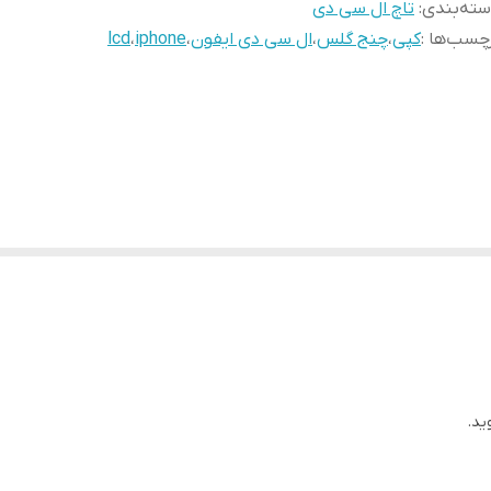
ته‌بندی
:
تاچ ال سی دی
چسب‌ها :
کپی
،
چنج گلس
،
ال سی دی ایفون
،
iphone
،
lcd
ید.