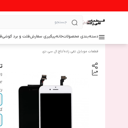
دسته‌بندی محصولات
خانه
پیگیری سفارش
فلت و برد گوشی
ق
قطعات موبایل تقی زاده
/
تاچ ال سی دی
تا
6g
بر
ر
ک