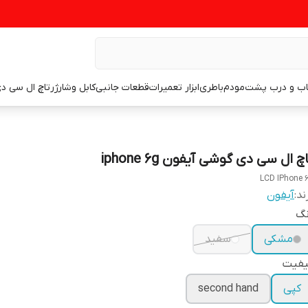
اب و درب پشت
مودم
باطری
ابزار تعمیرات
قطعات جانبی
کابل وشارژر
تاچ ال سی د
چ ال سی دی گوشی آیفون iphone 6g
LCD IPhone 
ند:
آیفون
نگ
مشکی
سفید
یفیت
کپی
second hand