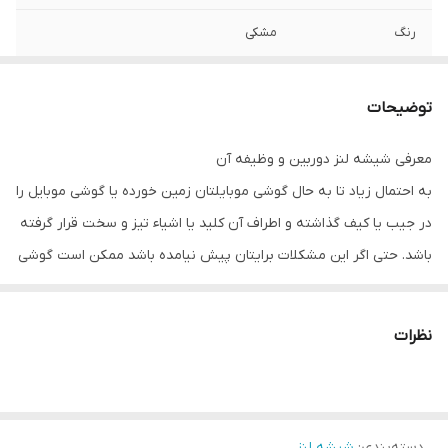
رنگ
مشکی
توضیحات
معرفی شیشه لنز دوربین و وظیفه آن
به احتمال زیاد تا به حال گوشی موبایلتان زمین خورده یا گوشی موبایل را
در جیب یا کیف گذاشته و اطراف آن کلید یا اشیاء تیز و سخت قرار گرفته
باشد. حتی اگر این مشکلات برایتان پیش نیامده باشد ممکن است گوشی
موبایلتان بدون اینکه حتی خودتان متوجه شوید در معرض گرد و غبار و
املاح قرار گرفته باشد. شیشه دوربین وظیفه محافظت از دوربین گوشی
نظرات
موبایل در چنین شرایطی دارد. ولی مانند دیگر محافظ های گوشی های
موبایل، شیشه دوربین ممکن است شکسته و آسیب ببیند. یا حتی جای
خراشی توسط اشیاء نوک تیز روی آن به وجود آمده شما را اذیت کند. اگر
دسته‌بندی
:
شیشه لنز
شیشه دوربین شکسته باشد و به آن رسیدگی نکنید موجب آسیب