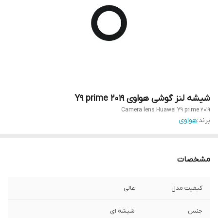
شیشه‌ لنز گوشی هواوی Y9 prime 2019
Camera lens Huawei Y9 prime 2019
برند:
هواوی
مشخصات
کیفیت مدل
عالی
جنس
شیشه ای