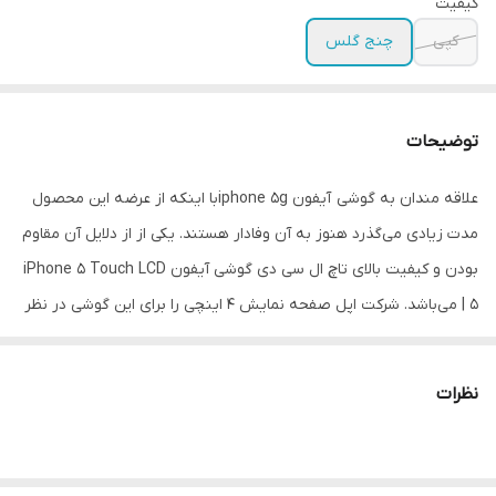
کیفیت
کپی
چنج گلس
توضیحات
علاقه مندان به گوشی آیفون iphone 5gبا اینکه از عرضه این محصول
مدت زیادی می‌گذرد هنوز به آن وفادار هستند. یکی از از دلایل آن مقاوم
بودن و کیفیت بالای تاچ‌ ال‌ سی‌ دی گوشی آیفون iPhone 5 Touch LCD
| 5 می‌باشد. شرکت اپل صفحه نمایش 4 اینچی را برای این گوشی در نظر
گرفته است. این صفحه نمایش دارای رزولوشن 640*1136 است. تراکم
پیکسلی آن شامل 326 پیکسل در هر اینچ می‌باشد. فناوری LED-Backlit
نظرات
IPS TFT بکار رفته در گوشی تاچ ال سی دی iPhone 5 باعث می‌شود
زاویه‌ی دید مناسبی برای کاربران آن فراهم شود.
صفحه نمایش آن از نوع لمسی خازنی بوده و همچنین دارای قابلیت