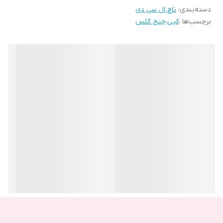
دسته‌بندی
:
تاچ ال سی دی
مولتی تاچ نیز می‌باشد. اگر کاربر در محیطی با نور بالا قرار بگیرد، چیزی از
برچسب‌ها :
کپی
،
چنج گلس
وضوح صفحه نمایش iPhone 5 کم نخواهد شد. تاچ‌ ال‌ سی‌ دی آن از
کیفیت و مقاومت بالایی برخوردار است و یکی از دلایل محبوب بودن آن
همین است. محافظ شیشه نمایشگر این گوشی از نوع Corning Gorilla
Glass می‌باشد. این محافظ ضدخش بوده و دارای مقاومت بالایی است. از
مزایای دیگر نمایشگر گوشی آیفون 6 پردازش 16 میلیون رنگ می‌باشد