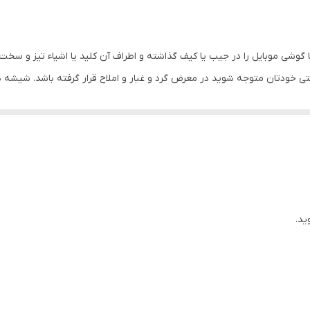
ا گوشی موبایل را در جیب یا کیف گذاشته و اطراف آن کلید یا اشیاء تیز و سخت
ی خودتان متوجه شوید در معرض گرد و غبار و املاح قرار گرفته باشد. شیشه 
ای موبایل، شیشه دوربین ممکن است شکسته و آسیب ببیند. یا حتی جای خراشی
ی نکنید موجب آسیب دیدگی دوربین شده و ضرر را برای شما چند برابر می کن
بفهمیم و جنس اصلی را از کجا تهیه کنیم؟
س اصل و تقلبی هستند و قطعا اگر شیشه دوربین اصلی برای گوشی موبایلتان
که آسیبی به شیشه دوربین وارد شده باشد، در عملکرد دوربین هنگام عکس بر
 شکستنی هستند اما مدل تقلبی و بی کیفیت آن ها به صورت پلاستیکی یا ط
ید.
د به جنس شیشه دوربین دقت کنید.