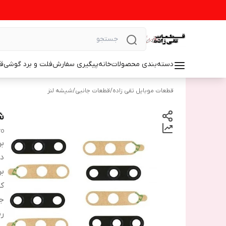
دسته‌بندی محصولات
خانه
پیگیری سفارش
فلت و برد گوشی
ق
قطعات موبایل تقی زاده
/
قطعات جانبی
/
شیشه لنز
شی
ro
بر
دس
بر
ک
ج
ر