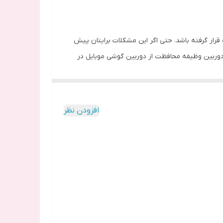
 قرار گرفته باشد. حتی اگر این مشکلات برایتان پیش
دوربین وظیفه محافظت از دوربین گوشی موبایل در
 توسط اشیاء نوک تیز روی آن به وجود آمده شما را
د.
افزودن نظر
 تهیه نکنید موجب آسیب دیدگی سریع آن و در نتیجه
داری و فیلم برداری اختلال ایجاد کرده و موجب تار
لق های پلاستیکی است. این طلق های پلاستیکی با