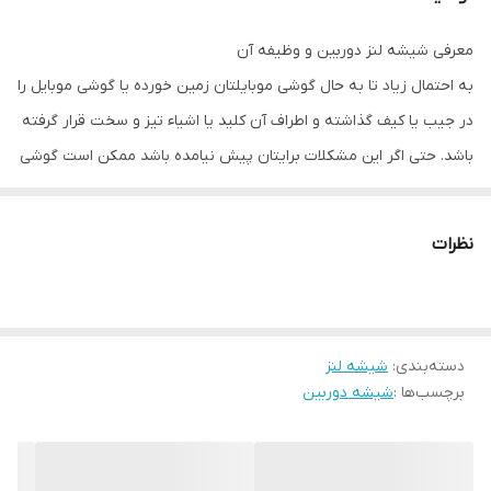
معرفی شیشه لنز دوربین و وظیفه آن
به احتمال زیاد تا به حال گوشی موبایلتان زمین خورده یا گوشی موبایل را
در جیب یا کیف گذاشته و اطراف آن کلید یا اشیاء تیز و سخت قرار گرفته
باشد. حتی اگر این مشکلات برایتان پیش نیامده باشد ممکن است گوشی
موبایلتان بدون اینکه حتی خودتان متوجه شوید در معرض گرد و غبار و
املاح قرار گرفته باشد. شیشه دوربین وظیفه محافظت از دوربین گوشی
نظرات
موبایل در چنین شرایطی دارد. ولی مانند دیگر محافظ های گوشی های
موبایل، شیشه دوربین ممکن است شکسته و آسیب ببیند. یا حتی جای
خراشی توسط اشیاء نوک تیز روی آن به وجود آمده شما را اذیت کند. اگر
دسته‌بندی
:
شیشه لنز
شیشه دوربین شکسته باشد و به آن رسیدگی نکنید موجب آسیب
برچسب‌ها :
شیشه دوربین
دیدگی دوربین شده و ضرر را برای شما چند برابر می کند.
تفاوت اصلی و تقلبی بودن شیشه های دوربین را چگونه بفهمیم و
جنس اصلی را از کجا تهیه کنیم؟