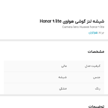
شیشه لنز گوشی هواوی Honor 9 lite
Camera lens Huawei honor 9 lite
برند:
هواوی
مشخصات
کیفیت مدل
عالی
جنس
شیشه
رنگ
مشکی
توضیحات