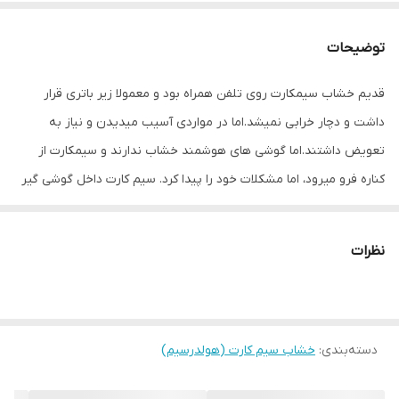
توضیحات
قدیم خشاب سیمکارت روی تلفن همراه بود و معمولا زیر باتری قرار
داشت و دچار خرابی نمیشد.اما در مواردی آسیب میدیدن و نیاز به
تعویض داشتند.اما گوشی های هوشمند خشاب ندارند و سیمکارت از
کناره فرو میرود، اما مشکلات خود را پیدا کرد. سیم کارت داخل گوشی گیر
میکرد و راهکاری جز باز کردن گوشی نداشت. در های موبایل به صورت
پین طراحی شده و بازگرداندن خشاب های قبل ممکن نبود.
نظرات
امروزه کمپانی های مختلف خشاب سیمکارت را به شکل دیگر طراحی
کردند . مزیت بسیاری دارند و استفاده از ان ساده تراست و برای برند های
مختلف استفاده می شود.
دسته‌بندی
:
خشاب چیست؟
خشاب سیم کارت (هولدرسیم)
خشاب سیمکارت قطعه ای است یک یا دو سیم کارت و کارت حافظه را