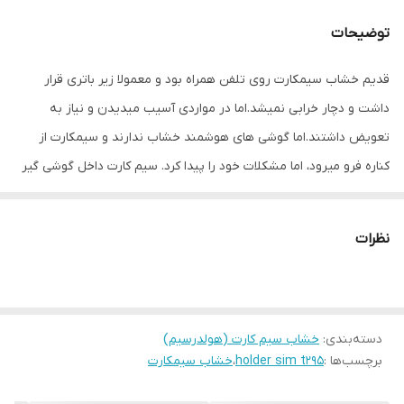
توضیحات
قدیم خشاب سیمکارت روی تلفن همراه بود و معمولا زیر باتری قرار
داشت و دچار خرابی نمیشد.اما در مواردی آسیب میدیدن و نیاز به
تعویض داشتند.اما گوشی های هوشمند خشاب ندارند و سیمکارت از
کناره فرو میرود، اما مشکلات خود را پیدا کرد. سیم کارت داخل گوشی گیر
میکرد و راهکاری جز باز کردن گوشی نداشت. در های موبایل به صورت
پین طراحی شده و بازگرداندن خشاب های قبل ممکن نبود.
نظرات
امروزه کمپانی های مختلف خشاب سیمکارت را به شکل دیگر طراحی
کردند . مزیت بسیاری دارند و استفاده از ان ساده تراست و برای برند های
مختلف استفاده می شود.
دسته‌بندی
:
خشاب چیست؟
خشاب سیم کارت (هولدرسیم)
برچسب‌ها :
holder sim t295
،
خشاب سیمکارت
خشاب سیمکارت قطعه ای است یک یا دو سیم کارت و کارت حافظه را
جای میدهد. برخی گوشی ها کارت حافظه دارند و برخی ندارند و برخی دو