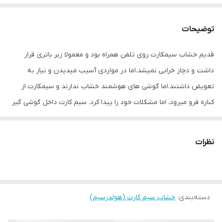
توضیحات
قدیم خشاب سیمکارت روی تلفن همراه بود و معمولا زیر باتری قرار
داشت و دچار خرابی نمیشد.اما در مواردی آسیب میدیدن و نیاز به
تعویض داشتند.اما گوشی های هوشمند خشاب ندارند و سیمکارت از
کناره فرو میرود، اما مشکلات خود را پیدا کرد. سیم کارت داخل گوشی گیر
میکرد و راهکاری جز باز کردن گوشی نداشت. در های موبایل به صورت
پین طراحی شده و بازگرداندن خشاب های قبل ممکن نبود.
نظرات
امروزه کمپانی های مختلف خشاب سیمکارت را به شکل دیگر طراحی
کردند . مزیت بسیاری دارند و استفاده از ان ساده تراست و برای برند های
مختلف استفاده می شود.
دسته‌بندی
:
خشاب چیست؟
خشاب سیم کارت (هولدرسیم)
خشاب سیمکارت قطعه ای است یک یا دو سیم کارت و کارت حافظه را