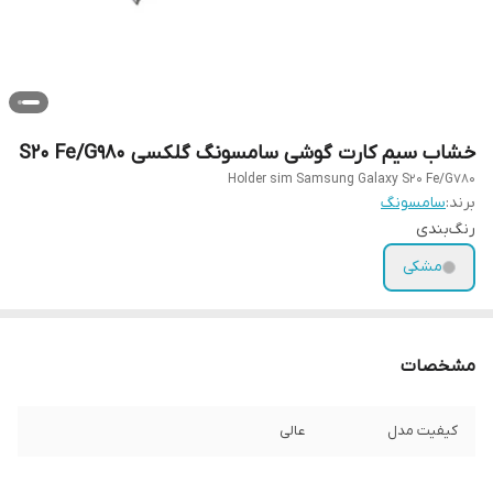
خشاب سیم کارت گوشی سامسونگ گلکسی S20 Fe/G980
Holder sim Samsung Galaxy S20 Fe/G780
برند:
سامسونگ
رنگ‌بندی
مشکی
مشخصات
کیفیت مدل
عالی