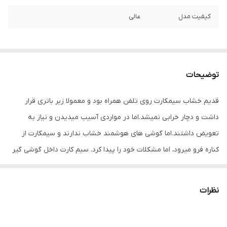
کیفیت مدل
عالی
توضیحات
قدیم خشاب سیمکارت روی تلفن همراه بود و معمولا زیر باتری قرار
داشت و دچار خرابی نمیشد.اما در مواردی آسیب میدیدن و نیاز به
تعویض داشتند.اما گوشی های هوشمند خشاب ندارند و سیمکارت از
کناره فرو میرود، اما مشکلات خود را پیدا کرد. سیم کارت داخل گوشی گیر
میکرد و راهکاری جز باز کردن گوشی نداشت. در های موبایل به صورت
پین طراحی شده و بازگرداندن خشاب های قبل ممکن نبود.
نظرات
امروزه کمپانی های مختلف خشاب سیمکارت را به شکل دیگر طراحی
کردند . مزیت بسیاری دارند و استفاده از ان ساده تراست و برای برند های