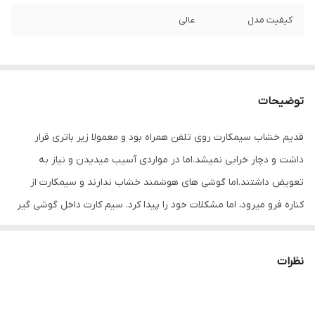
کیفیت مدل
عالی
توضیحات
قدیم خشاب سیمکارت روی تلفن همراه بود و معمولا زیر باتری قرار
داشت و دچار خرابی نمیشد.اما در مواردی آسیب میدیدن و نیاز به
تعویض داشتند.اما گوشی های هوشمند خشاب ندارند و سیمکارت از
کناره فرو میرود، اما مشکلات خود را پیدا کرد. سیم کارت داخل گوشی گیر
میکرد و راهکاری جز باز کردن گوشی نداشت. در های موبایل به صورت
پین طراحی شده و بازگرداندن خشاب های قبل ممکن نبود.
نظرات
امروزه کمپانی های مختلف خشاب سیمکارت را به شکل دیگر طراحی
کردند . مزیت بسیاری دارند و استفاده از ان ساده تراست و برای برند های