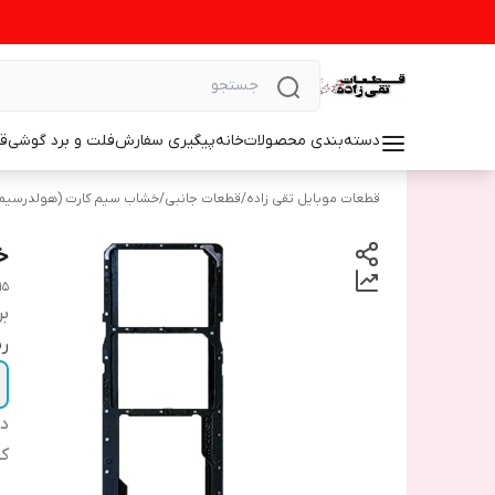
دسته‌بندی محصولات
خانه
پیگیری سفارش
فلت و برد گوشی
ق
قطعات موبایل تقی زاده
/
قطعات جانبی
/
خشاب سیم کارت (هولدرسیم
خ
15
بر
رن
دس
ک