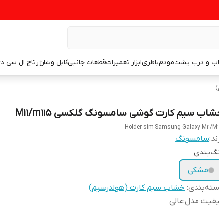
اب و درب پشت
مودم
باطری
ابزار تعمیرات
قطعات جانبی
کابل وشارژر
تاچ ال سی د
)
شاب سیم کارت گوشی سامسونگ گلکسی M11/m115
Holder sim Samsung Galaxy M11/M1
ند:
سامسونگ
گ‌بندی
مشکی
ته‌بندی
:
خشاب سیم کارت (هولدرسیم)
یفیت مدل
:
عالی