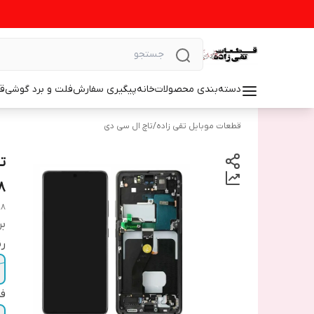
دسته‌بندی محصولات
خانه
پیگیری سفارش
فلت و برد گوشی
ق
قطعات موبایل تقی زاده
/
تاچ ال سی دی
8
98
بر
رن
فر