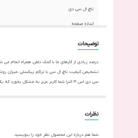
تاچ ال سی دی
اندازه صفحه
رزولوشن
توضیحات
درصد زیادی از کارهای ما با کمک تلفن همراه انجام می 
تشخیص کیفیت تاچ ال سی با تراکم پیکسلی ،میزان روشنا
سی دی اس 21 الترا شما کاربر عزیز به مشکل 
کاربر عزیز میتوانید به راحتی وبا خیالی راحت مشکل خو
میلیون ها رنگ دارد و میتواند رنگ هارو ازهم تفکیک کند
دلایل تعویض تاچ ال سی دی اس 21 الترا
نظرات
یکی از مهم ترین علل خرابی تاچ ال سی دی برخورد گوشی
درنتیجه باعث تاب برداشتن صفحه نمایش میشود. گاهی م
شما هم درباره این محصول نظر خود را بنویسید.