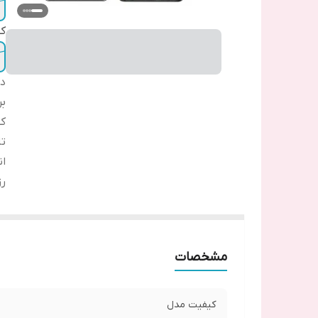
ک
دس
بر
ک
تا
ان
ر
مشخصات
کیفیت مدل