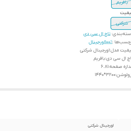
بافریم
یفیت
شرکتی
ته‌بندی
:
تاچ ال سی دی
چسب‌ها :
۱۰۰٪اورجینال
یفیت مدل
:
اورجینال شرکتی
چ ال سی دی
:
بافریم
دازه صفحه
:
۶.۸۱
زولوشن
:
۳۲۰۰*۱۴۴۰
اورجینال شرکتی