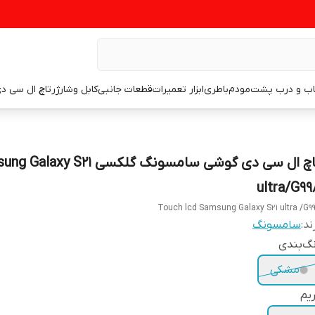
اب و درب پشت
مودم
باطری
ابزار تعمیرات
قطعات جانبی
کابل وشارژر
تاچ ال سی د
تاچ ال سی دی گوشی سامسونگ گلکسی xy S21
ultra/G99
Touch lcd Samsung Galaxy S21 ultra /G9
ند:
سامسونگ
گ‌بندی
مشکی
یم