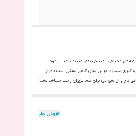
 به انواع مختلفی تقسیم بندی میشوند،مثال نحوه
ره گیری میشود. دراین میان گاهی ممکن است تاچ ال
خرابی تاچ و ال سی دی برای شما عزیزان راحت میباشد ،شما
در ضمن صفحه نمایش این محصول توان پشتیبانی از
افزودن نظر
ود ،آب خوردگی ، تحت فشار بودن تاچ ال سی دی
دچار مشکل نشده و کار میکند ، در اینجور مواقع شما