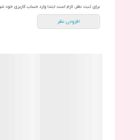
کاربر عزیز میتوانید اقدام به تعویض گلس فنی دستگاه 
برای ثبت نظر، لازم است ابتدا وارد حساب کاربری خود شو
نشانه های خرابی تاچ ال سی دی
افزودن نظر
تیره شدن صفحه
خاموش روشن شدن ناگهانی
عمل نکردن تاچ بعضی از نقاط صفحه نمایش ویا تمام 
نکته :
(کد برای تست lcd شیائومی *#*#*#۰*#*) ، (هواوی کد *#2846#*) ،(آیفون کد #*۰#* )