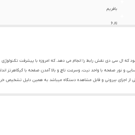
بافریم
۶.۸۱
۳۲۰۰*۱۴۴۰
شود که ال سی دی نقش رابط را انجام می دهد. که امروزه با پیشرفت تکنولوژی
یی و نور صفحه با واحد نیت، وسرعت تاچ و بالا آمدن صفحه با گیگاهرتز اندا
بخورد که یکی از اجزای بیرونی و قابل مشاهده دستگاه میباشد به همین دلیل تشخیص 
د را با خرید تاچ ال سی دی از فروشگاه قطعات موبایل تقی زاده برطرف کنید،
.
 به زمین ،باد کردن باتری که باعث فشار اوردن به فریم و صفحه نمایش میش
واقع ممکن است براثر ضربه به صفحه نمایش شیشه بشکند یا ترک بردارد اما 