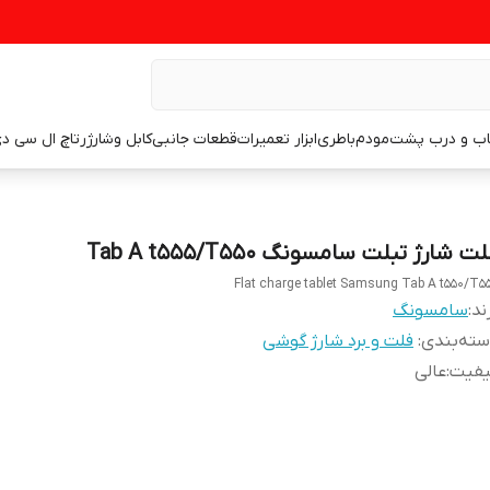
اب و درب پشت
مودم
باطری
ابزار تعمیرات
قطعات جانبی
کابل وشارژر
تاچ ال سی د
ت شارژ تبلت سامسونگ Tab A t555/T550
Flat charge tablet Samsung Tab A t550/T5
ند:
سامسونگ
ته‌بندی
:
فلت و برد شارژ گوشی
یفیت
:
عالی