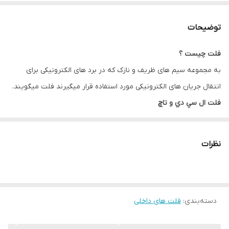
توضیحات
فلت چیست ؟
به مجموعه سیم های ظریف و نازک که در برد های الکترونیکی برای
انتقال جریان های الکترونیکی مورد استفاده قرار میگیرند فلت میگویند.
فلت ال سي دي و تاچ
فلت ال سی دی lcd flat
فلت ال سی دی قطعه ی پر کاربرد در تعمیرات موبایل می باشند .
نظرات
فلت ها مداری در پشت ال سی دی های گوشی هستند برای نمایش
تصاویر که بدین وسیله با لمس صفحه نمایش می توانیم گوشیمان را
مدیریت کنیم.
دسته‌بندی
:
فلت های داخلی
همانطور که می دانیم دو نوع فلت در گوشی داریم:
فلت تاچ و فلت تصویر که همان فلت ال سی دی می باشد.