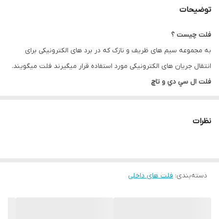
توضیحات
فلت چیست ؟
به مجموعه سیم های ظریف و نازک که در برد های الکترونیکی برای
انتقال جریان های الکترونیکی مورد استفاده قرار میگیرند فلت میگویند.
فلت ال سي دي و تاچ
فلت ال سی دی lcd flat
فلت ال سی دی قطعه ی پر کاربرد در تعمیرات موبایل می باشند .
نظرات
فلت ها مداری در پشت ال سی دی های گوشی هستند برای نمایش
تصاویر که بدین وسیله با لمس صفحه نمایش می توانیم گوشیمان را
مدیریت کنیم.
دسته‌بندی
:
فلت های داخلی
همانطور که می دانیم دو نوع فلت در گوشی داریم:
فلت تاچ و فلت تصویر که همان فلت ال سی دی می باشد.
این دو قطعه گاهی بصورت جدا و گاهی بصورت با هم می باشند .(بسته