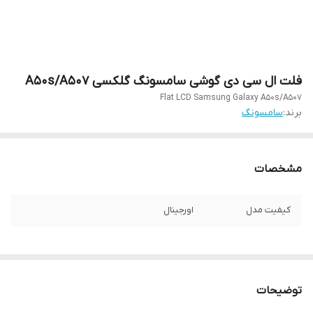
فلت ال سی دی گوشی سامسونگ گلکسی A50s/A507
Flat LCD Samsung Galaxy A50s/A507
برند:
سامسونگ
مشخصات
کیفیت مدل
اورجینال
توضیحات