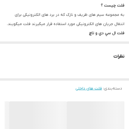
فلت چیست ؟
به مجموعه سیم های ظریف و نازک که در برد های الکترونیکی برای
انتقال جریان های الکترونیکی مورد استفاده قرار میگیرند فلت میگویند.
فلت ال سي دي و تاچ
فلت ال سی دی lcd flat
فلت ال سی دی قطعه ی پر کاربرد در تعمیرات موبایل می باشند .
نظرات
فلت ها مداری در پشت ال سی دی های گوشی هستند برای نمایش
تصاویر که بدین وسیله با لمس صفحه نمایش می توانیم گوشیمان را
مدیریت کنیم.
دسته‌بندی
:
فلت های داخلی
همانطور که می دانیم دو نوع فلت در گوشی داریم:
فلت تاچ و فلت تصویر که همان فلت ال سی دی می باشد.
این دو قطعه گاهی بصورت جدا و گاهی بصورت با هم می باشند .(بسته
به مدل گوشی)
فلت ها اورجینال و غیر اورجینال دارند….