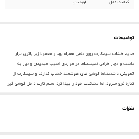
کیفیت مدل
اورجینال
توضیحات
قدیم خشاب سیمکارت روی تلفن همراه بود و معمولا زیر باتری قرار
داشت و دچار خرابی نمیشد.اما در مواردی آسیب میدیدن و نیاز به
تعویض داشتند.اما گوشی های هوشمند خشاب ندارند و سیمکارت از
کناره فرو میرود، اما مشکلات خود را پیدا کرد. سیم کارت داخل گوشی گیر
میکرد و راهکاری جز باز کردن گوشی نداشت. در های موبایل به صورت
پین طراحی شده و بازگرداندن خشاب های قبل ممکن نبود.
نظرات
امروزه کمپانی های مختلف خشاب سیمکارت را به شکل دیگر طراحی
کردند . مزیت بسیاری دارند و استفاده از ان ساده تراست و برای برند های
مختلف استفاده می شود.