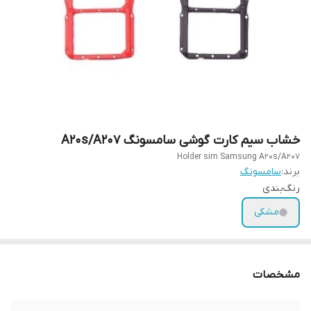
خشاب سیم کارت گوشی سامسونگ A20s/A207
Holder sim Samsung A20s/A207
برند:
سامسونگ
رنگ‌بندی
مشکی
مشخصات