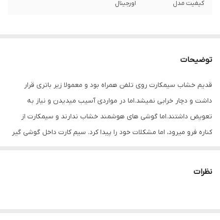
کیفیت مدل
اورجینال
توضیحات
قدیم خشاب سیمکارت روی تلفن همراه بود و معمولا زیر باتری قرار
داشت و دچار خرابی نمیشد.اما در مواردی آسیب میدیدن و نیاز به
تعویض داشتند.اما گوشی های هوشمند خشاب ندارند و سیمکارت از
کناره فرو میرود، اما مشکلات خود را پیدا کرد. سیم کارت داخل گوشی گیر
میکرد و راهکاری جز باز کردن گوشی نداشت. در های موبایل به صورت
پین طراحی شده و بازگرداندن خشاب های قبل ممکن نبود.
نظرات
امروزه کمپانی های مختلف خشاب سیمکارت را به شکل دیگر طراحی
کردند . مزیت بسیاری دارند و استفاده از ان ساده تراست و برای برند های
مختلف استفاده می شود.