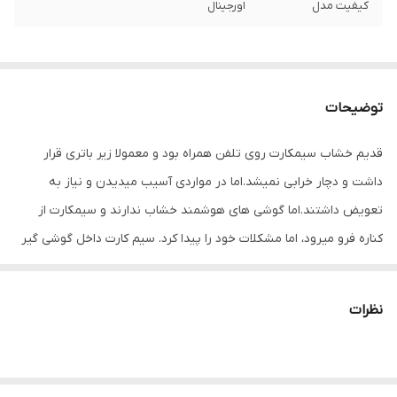
کیفیت مدل
اورجینال
توضیحات
قدیم خشاب سیمکارت روی تلفن همراه بود و معمولا زیر باتری قرار
داشت و دچار خرابی نمیشد.اما در مواردی آسیب میدیدن و نیاز به
تعویض داشتند.اما گوشی های هوشمند خشاب ندارند و سیمکارت از
کناره فرو میرود، اما مشکلات خود را پیدا کرد. سیم کارت داخل گوشی گیر
میکرد و راهکاری جز باز کردن گوشی نداشت. در های موبایل به صورت
پین طراحی شده و بازگرداندن خشاب های قبل ممکن نبود.
نظرات
امروزه کمپانی های مختلف خشاب سیمکارت را به شکل دیگر طراحی
کردند . مزیت بسیاری دارند و استفاده از ان ساده تراست و برای برند های
مختلف استفاده می شود.