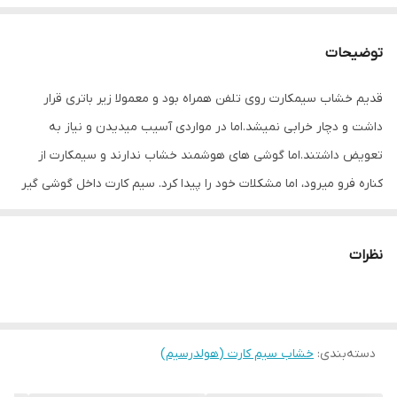
توضیحات
قدیم خشاب سیمکارت روی تلفن همراه بود و معمولا زیر باتری قرار
داشت و دچار خرابی نمیشد.اما در مواردی آسیب میدیدن و نیاز به
تعویض داشتند.اما گوشی های هوشمند خشاب ندارند و سیمکارت از
کناره فرو میرود، اما مشکلات خود را پیدا کرد. سیم کارت داخل گوشی گیر
میکرد و راهکاری جز باز کردن گوشی نداشت. در های موبایل به صورت
پین طراحی شده و بازگرداندن خشاب های قبل ممکن نبود.
نظرات
امروزه کمپانی های مختلف خشاب سیمکارت را به شکل دیگر طراحی
کردند . مزیت بسیاری دارند و استفاده از ان ساده تراست و برای برند های
مختلف استفاده می شود.
دسته‌بندی
:
خشاب چیست؟
خشاب سیم کارت (هولدرسیم)
خشاب سیمکارت قطعه ای است یک یا دو سیم کارت و کارت حافظه را