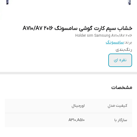
خشاب سیم کارت گوشی سامسونگ A710/A7 2016
Holder sim Samsung A710/A7 2016
برند:
سامسونگ
رنگ‌بندی
نقره ای
مشخصات
کیفیت مدل
اورجینال
سازگار با
A310,A510