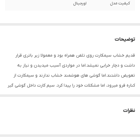
کیفیت مدل
اورجینال
توضیحات
قدیم خشاب سیمکارت روی تلفن همراه بود و معمولا زیر باتری قرار
داشت و دچار خرابی نمیشد.اما در مواردی آسیب میدیدن و نیاز به
تعویض داشتند.اما گوشی های هوشمند خشاب ندارند و سیمکارت از
کناره فرو میرود، اما مشکلات خود را پیدا کرد. سیم کارت داخل گوشی گیر
میکرد و راهکاری جز باز کردن گوشی نداشت. در های موبایل به صورت
پین طراحی شده و بازگرداندن خشاب های قبل ممکن نبود.
نظرات
امروزه کمپانی های مختلف خشاب سیمکارت را به شکل دیگر طراحی
کردند . مزیت بسیاری دارند و استفاده از ان ساده تراست و برای برند های
مختلف استفاده می شود.