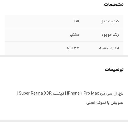
مشخصات
کیفیت مدل
GX
رنگ موجود
مشکی
اندازه صفحه
۶.۵ اینچ
رزولوشن
۲۶۸۸*۱۲۶۲
توضیحات
تاچ ال سی دی iPhone 11 Pro Max | کیفیت Super Retina XDR |
تعویض با نمونه اصلی