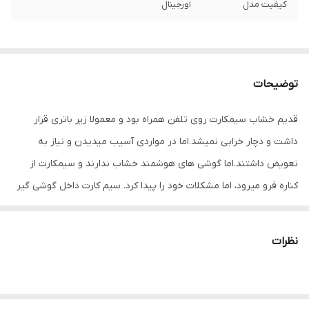
کیفیت مدل
اورجینال
توضیحات
قدیم خشاب سیمکارت روی تلفن همراه بود و معمولا زیر باتری قرار
داشت و دچار خرابی نمیشد.اما در مواردی آسیب میدیدن و نیاز به
تعویض داشتند.اما گوشی های هوشمند خشاب ندارند و سیمکارت از
کناره فرو میرود، اما مشکلات خود را پیدا کرد. سیم کارت داخل گوشی گیر
میکرد و راهکاری جز باز کردن گوشی نداشت. در های موبایل به صورت
پین طراحی شده و بازگرداندن خشاب های قبل ممکن نبود.
نظرات
امروزه کمپانی های مختلف خشاب سیمکارت را به شکل دیگر طراحی
کردند . مزیت بسیاری دارند و استفاده از ان ساده تراست و برای برند های
مختلف استفاده می شود.