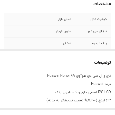
مشخصات
کیفیت مدل
اصلی بازار
تاچ ال سی دی
بدون فریم
رنگ موجود
مشکی
اندازه صفحه
۶.۰۳اینج
توضیحات
رزولوشن
۷۲۰*۱۶۰۰ پیکسل
تاچ و ال سی دی هوآوی Huawei Honor 9A
برند Huawei
IPS LCD لمسی خازنی، 16 میلیون رنگ
6.3 اینچ (~81.3% نسبت نمایشگر به بدنه)
720 در 1600 پیکسل، 20:9 (~278 پیکسل در اینچ تراکم پیکسلی)