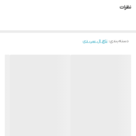
صفحه نمایش
Huawei Honor 9A
نظرات
گوشی
هوآوی Honor 9A
در دسته گوشی های میان رده بازار قرار میگیرد
اما با توجه به امکاناتی که در اختیار کاربر قرار میدهد کاربر از کار کردن با
آن لذت خواهد برد. به طور مثال در
ال سی دی Huawei Honor
9A
دسته‌بندی
:
تاچ ال سی دی
تکنولوژی Eye Comfort mode و Dark mode یا همان حالت تیره به
کار گرفته شده است. این تکنولوژی یک نوع فیلتر می باشد که خستگی
چشم کاربر را تا حد زیادی کاهش می دهد. صفحه نمایش هانر 9 آ از نوع
IPS LCD بوده و نسبت آن به بدنه 81.3 درصد می باشد. اندازه
تاچ و ال
سی دی Huawei Honor 9A
برابر با 6.3 اینچ و رزولوشن آن 1600×720
پیکسل می باشد. تراکم پیکسی این صفحه نمایش 278 پیکسل در اینچ
است.