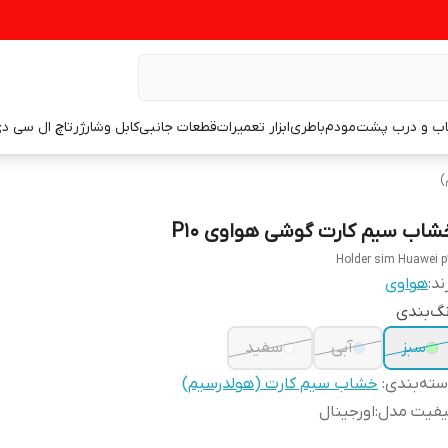
اب و درب پشت
مودم
باطری
ابزار تعمیرات
قطعات جانبی
کابل وشارژر
تاچ ال سی د
)
شاب سیم کارت گوشی هواوی P10
Holder sim Huawei p
ند:
هواوی
گ‌بندی
سبز
آبی
سفید
ته‌بندی
:
خشاب سیم کارت (هولدرسیم)
یفیت مدل
:
اورجینال