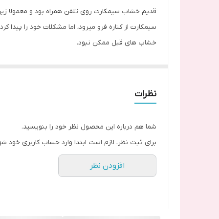
قدیم خشاب سیمکارت روی تلفن همراه بود و معمولا زیر 
سیمکارت از کناره فرو میرود، اما مشکلات خود را پیدا 
خشاب های قبل ممکن نبود.
امروزه کمپانی های مختلف خشاب سیمکارت را به شکل دیگ
طراحی کردند . مزیت بسیاری دارند و استفاده از ان ساد
نظرات
خشاب چیست؟
خشاب سیمکارت قطعه ای است یک یا دو سیم کارت و کارت 
شما هم درباره این محصول نظر خود را بنویسید.
تعیین نوع خشاب می باشند.
برای ثبت نظر، لازم است ابتدا وارد حساب کاربری خود شو
گوشی ها جاهای مختلفی برای خشاب ها دارند که در گوشه 
افزودن نظر
دست بیرون آورد.
چون کمتر توجه به خشاب سیم کارت می شود ، تا آسیب ن
تعویض خشاب سیم کارت:
دو مشکل خاص مثل آسیب جدی به خود وسیله مثل فشار 