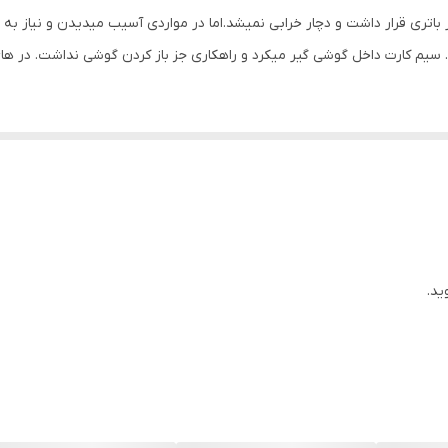
باتری قرار داشت و دچار خرابی نمیشد.اما در مواردی آسیب میدیدن و نیاز 
کرد. سیم کارت داخل گوشی گیر میکرد و راهکاری جز باز کردن گوشی نداشت. در ه
ر طراحی کردند . مزیت بسیاری دارند و استفاده از ان ساده تراست و برای بر
ه تراست و برای برند های مختلف استفاده می شود.
حافظه را جای میدهد. برخی گوشی ها کارت حافظه دارند و برخی ندارند و برخی
ید.
قاب اصلی موبایل است. با سوزن خشاب را خارج میکنند که باید در سوراخ کنار 
بیند اهمیت آن را درک نمیکنیم. این قسمت مقاومت خوب و زیاد در معرض آس
وارد کردن و اشتباه جا زدن که باعث شکستن آن می شود. برخی با کمک چس