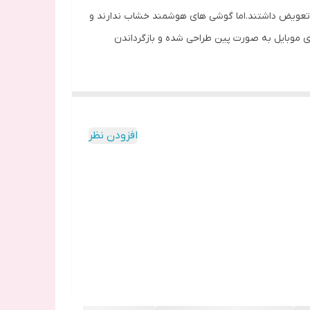
به تعویض داشتند.اما گوشی های هوشمند خشاب ندارند و
ای موبایل به صورت پین طراحی شده و بازگرداندن
ند های مختلف استفاده می شود.کارت را به شکل دیگر
افزودن نظر
 دو سیم کارت یا یک سیم کارته اند که این برای
جایگاه فرو شود و ضامن را آزاد کند و خشاب را با
یب قرار نمیگیرد.
ب آن را سرهم می کنند که باعث چسبیدن خشاب به